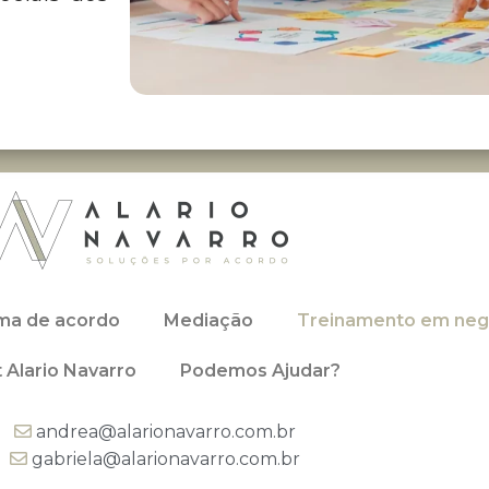
ma de acordo
Mediação
Treinamento em neg
 Alario Navarro
Podemos Ajudar?
andrea@alarionavarro.com.br
gabriela@alarionavarro.com.br