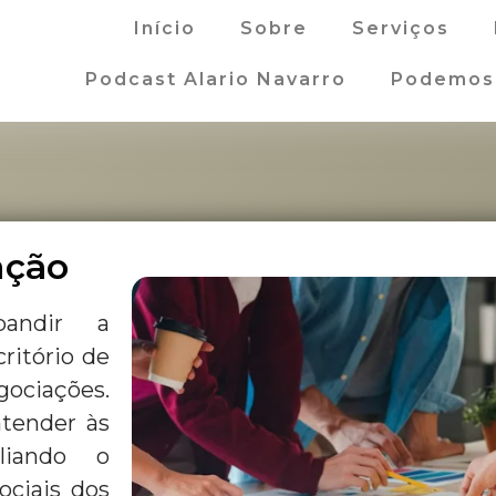
Início
Sobre
Serviços
Podcast Alario Navarro
Podemos 
ação
pandir a
ritório de
gociações.
atender às
pliando o
ociais dos